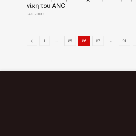
νίκη του ANC
04/05/2009
...
...
1
85
86
87
91