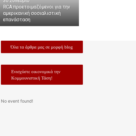
3ο Συνέδριο
RCA:προετοιμαζόμενοι για την
αμερικανική σοσιαλιστική
επανάσταση
Όλα τα άρθρα μας σε μορφή blog
Ενισχύστε οικονομικά την
Κομμουνιστική Τάση!
No event found!